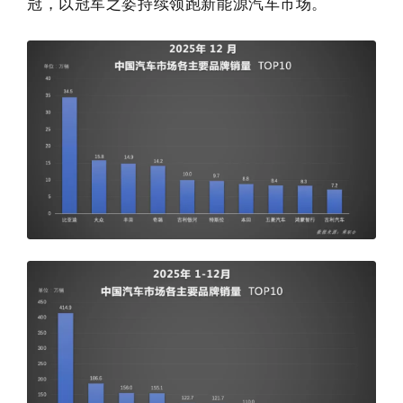
冠，以冠军之姿持续领跑新能源汽车市场。