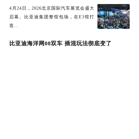
4月24日，2026北京国际汽车展览会盛大
启幕。比亚迪集团整馆包场，在E3馆打
造...
比亚迪海洋网08双车 插混玩法彻底变了
市面上绝大多数插混车，CLTC纯电续航
都在100-200km。通勤两三天就得充一...
海狮05上新9.79万起10万级SUV内卷加剧
4月20日比亚迪全新海狮05双车上市：DM
-i 9.79-12.79万元，5款配...
第二代腾势D9 比亚迪第1600万辆新能源下线