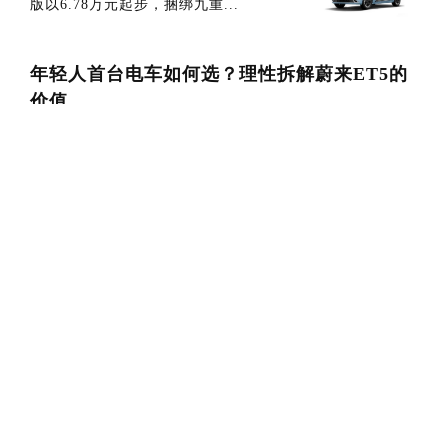
版以6.78万元起步，捆绑九重...
年轻人首台电车如何选？理性拆解蔚来ET5的
价值
一、购车门槛再下探蔚来ET5近期推出的
限时金融方案将首付门槛降至5.96万元
（车...
12万左右就能拥有激光雷达SUV，零跑B10性
价比高
零跑B10搭载高通8650芯片、激光雷达、
端到端大模型智驾，车辆可实时融合多传
感...
7.98万起售：混动家轿的“掀桌价”