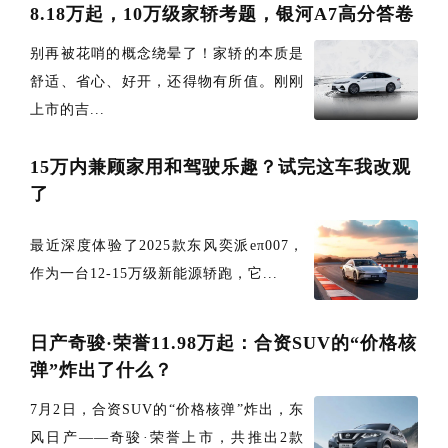
8.18万起，10万级家轿考题，银河A7高分答卷
别再被花哨的概念绕晕了！家轿的本质是
舒适、省心、好开，还得物有所值。刚刚
上市的吉...
15万内兼顾家用和驾驶乐趣？试完这车我改观
了
最近深度体验了2025款东风奕派eπ007，
作为一台12-15万级新能源轿跑，它...
日产奇骏·荣誉11.98万起：合资SUV的“价格核
弹”炸出了什么？
7月2日，合资SUV的“价格核弹”炸出，东
风日产——奇骏·荣誉上市，共推出2款